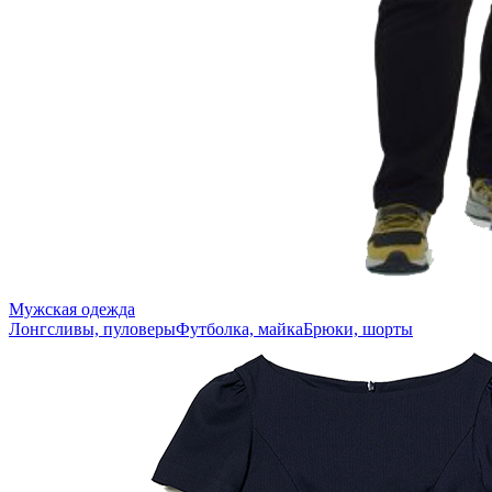
Мужская одежда
Лонгсливы, пуловеры
Футболка, майка
Брюки, шорты