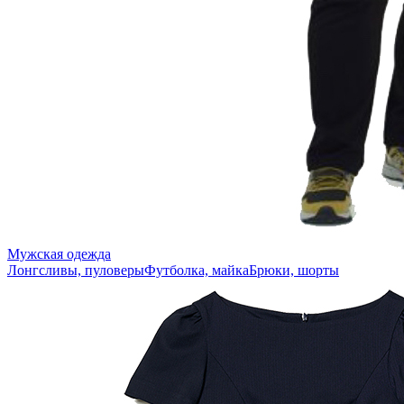
Мужская одежда
Лонгсливы, пуловеры
Футболка, майка
Брюки, шорты